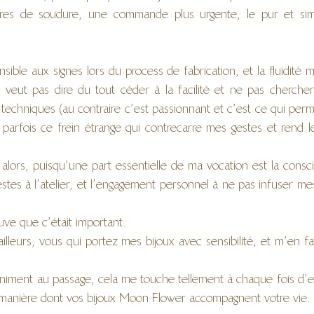
oires de soudure, une commande plus urgente, le pur et sim
ensible aux signes lors du process de fabrication, et la fluidité m
eut pas dire du tout céder à la facilité et ne pas chercher 
 techniques (au contraire c’est passionnant et c’est ce qui perm
 parfois ce frein étrange qui contrecarre mes gestes et rend le 
 alors, puisqu’une part essentielle de ma vocation est la consc
tes à l’atelier, et l’engagement personnel à ne pas infuser me
euve que c’était important. 
illeurs, vous qui portez mes bijoux avec sensibilité, et m’en fa
iniment au passage, cela me touche tellement à chaque fois d’en
 manière dont vos bijoux Moon Flower accompagnent votre vie.