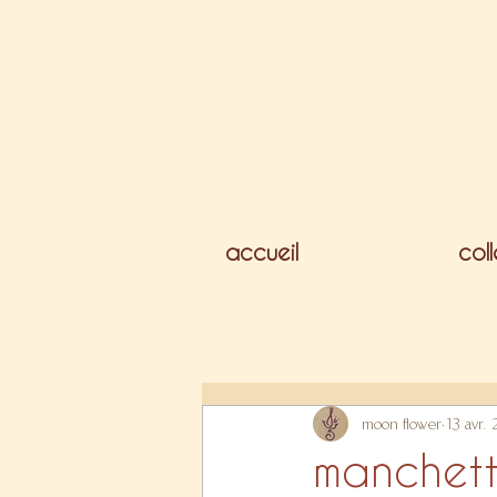
accueil
col
moon flower
13 avr.
manchet