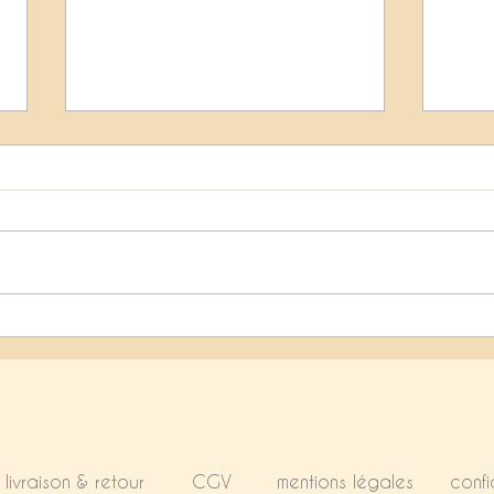
Transmission
Une s
livraison & retour
CGV
mentions légales
confi