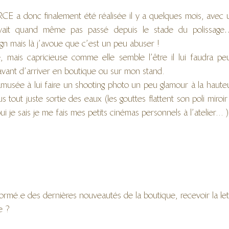
 a donc finalement été réalisée il y a quelques mois, avec un
vait quand même pas passé depuis le stade du polissage…
gn mais là j’avoue que c’est un peu abuser !
e, mais capricieuse comme elle semble l’être il lui faudra pe
ant d’arriver en boutique ou sur mon stand.
musée à lui faire un shooting photo un peu glamour à la hauteu
tout juste sortie des eaux (les gouttes flattent son poli miroir
ui je sais je me fais mes petits cinémas personnels à l’atelier... )
ormé.e des dernières nouveautés de la boutique, recevoir la lettr
e ?