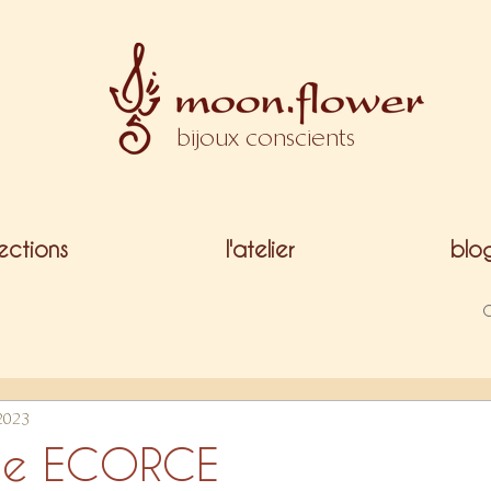
bijoux conscients
lections
l'atelier
blo
 2023
te ECORCE