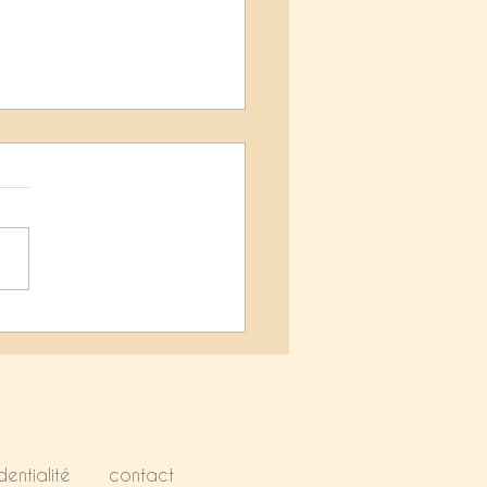
i jolie rencontre...
dentialité
contact